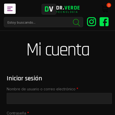
0
D
V
DR.
VERDE
TECNOLOGÍA
Mi cuenta
Iniciar sesión
Requerido
Nombre de usuario o correo electrónico
*
Requerido
Contraseña
*