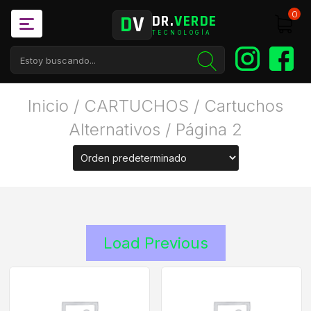
0
D
V
DR.
VERDE
TECNOLOGÍA
Inicio
/
CARTUCHOS
/
Cartuchos
Alternativos
/ Página 2
Load Previous